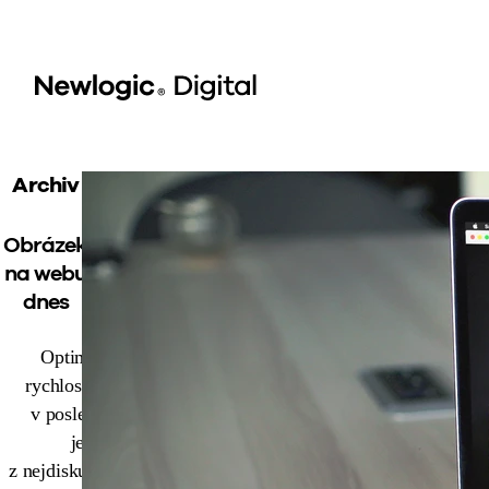
Archiv
Obrázek
na webu
dnes
Optimalizace
rychlosti webu je
v poslední době
jedno
z nejdiskutovanějších