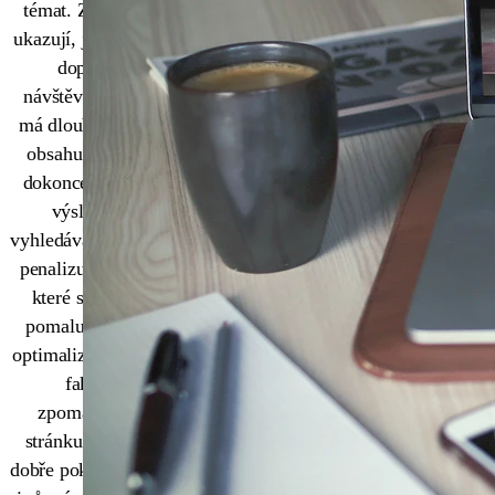
témat. Zkušenosti
ukazují, jak masivní
dopad na
návštěvnost webu
má dlouhé načítání
obsahu a Google
dokonce ve svých
výsledcích
vyhledávání znatelně
penalizuje stránky,
které se načítají
pomalu. Zatímco
optimalizace většiny
faktorů
zpomalujících
stránku je dlouho
dobře pokryta články