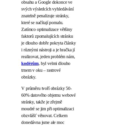
obsahu a Google dokonce ve
svých výsledcích vyhledávání
znatelně penalizuje stránky,
které se načítají pomalu.
Zatímco optimalizace většiny
faktorů zpomalujících stránku
je dlouho dobře pokryta články
i různými nástroji a je hračka jí
realizovat, jeden problém nám,
kodérům
, byl velmi dlouho
trnem v oku – rastrové
obrázky.
V průměru tvoří obrázky 50-
60% datového objemu webové
stránky, takže je zřejmě
moudré se jim při optimalizaci
obzvlášť věnovat. Celkem
donedávna jsme ale moc