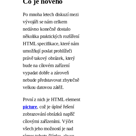
Co je nového
Po mnoha letech diskuzí mezi
vývojáři se nám celkem
nedávno konečně dostalo
několika praktických rozšíření
HTML specifikace, které nám
umožňují poslat prohlížeči
právě takový obrázek, který
bude na cílovém zařízení
vypadat dobře a zároveň
nebude představovat zbytečně
velkou datovou zátěž.
První z nich je HTML element
picture
, což je úplné řešení
zobrazování obrázků napříč
cílovými zařízeními. Výčet
všech jeho možností je nad
rámec tohoto článku, ale ve