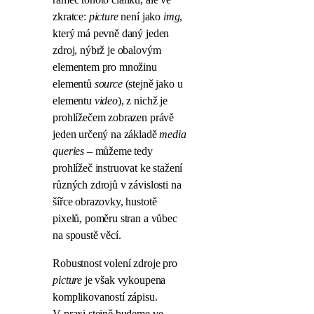
zkratce:
picture
není jako
img
,
který má pevně daný jeden
zdroj, nýbrž je obalovým
elementem pro množinu
elementů
source
(stejně jako u
elementu
video
), z nichž je
prohlížečem zobrazen právě
jeden určený na základě
media
queries
– můžeme tedy
prohlížeč instruovat ke stažení
různých zdrojů v závislosti na
šířce obrazovky, hustotě
pixelů, poměru stran a vůbec
na spoustě věcí.
Robustnost volení zdroje pro
picture
je však vykoupena
komplikovaností zápisu.
V praxi stejně budeme ve