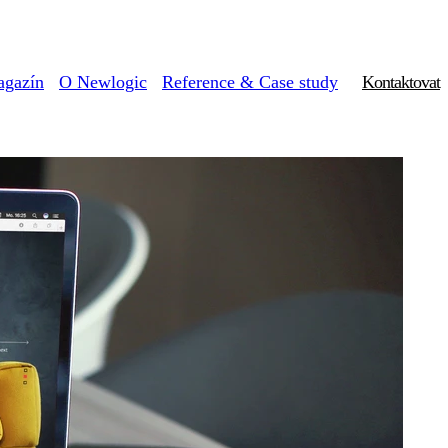
gazín
O Newlogic
Reference & Case study
Kontaktovat