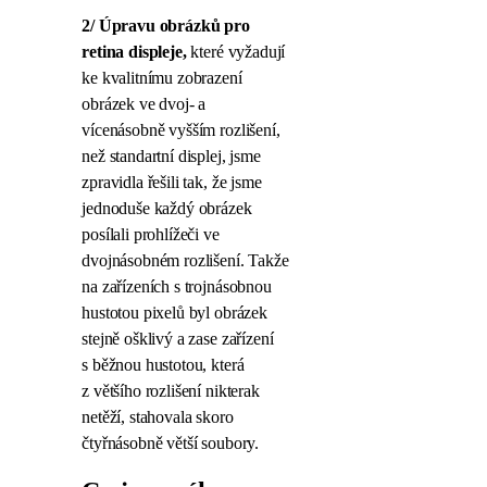
2/ Úpravu obrázků pro
retina displeje,
které vyžadují
ke kvalitnímu zobrazení
obrázek ve dvoj- a
vícenásobně vyšším rozlišení,
než standartní displej, jsme
zpravidla řešili tak, že jsme
jednoduše každý obrázek
posílali prohlížeči ve
dvojnásobném rozlišení. Takže
na zařízeních s trojnásobnou
hustotou pixelů byl obrázek
stejně ošklivý a zase zařízení
s běžnou hustotou, která
z většího rozlišení nikterak
netěží, stahovala skoro
čtyřnásobně větší soubory.