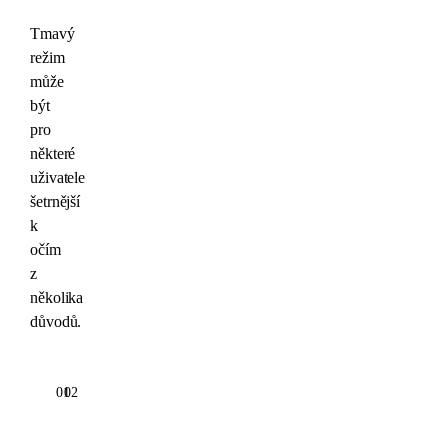
Tmavý
režim
může
být
pro
některé
uživatele
šetrnější
k
očím
z
několika
důvodů.
01
02
Snížení
Menší