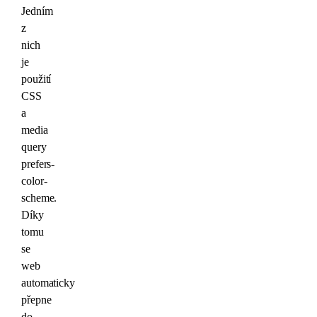
Jedním
z
nich
je
použití
CSS
a
media
query
prefers-
color-
scheme.
Díky
tomu
se
web
automaticky
přepne
do