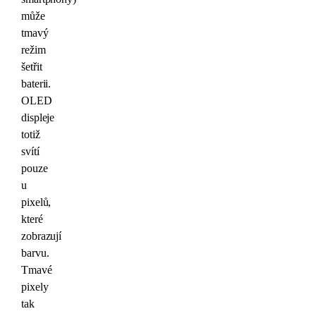
může
tmavý
režim
šetřit
baterii.
OLED
displeje
totiž
svítí
pouze
u
pixelů,
které
zobrazují
barvu.
Tmavé
pixely
tak