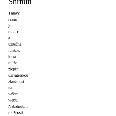
Shrnutí
Tmavý
režim
je
moderní
a
užitečná
funkce,
která
může
zlepšit
uživatelskou
zkušenost
na
vašem
webu.
Nabídnutím
možnosti