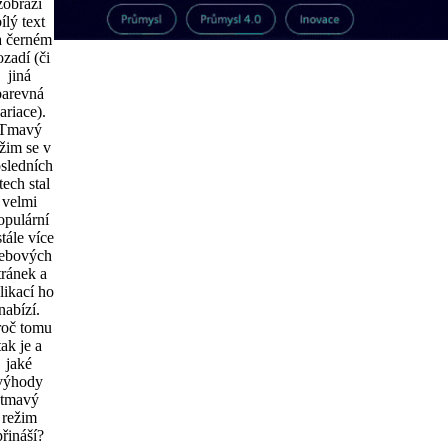
zobrazí
ílý text
a černém
ozadí (či
jiná
barevná
ariace).
Tmavý
ežim se v
sledních
tech stal
velmi
opulární
stále více
ebových
tránek a
likací ho
nabízí.
roč tomu
tak je a
jaké
výhody
tmavý
režim
přináší?