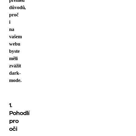
přehled
důvodů,
proč
i
na
vašem
webu
byste
měli
zvážit
dark-
mode.
1.
Pohodlí
pro
oči