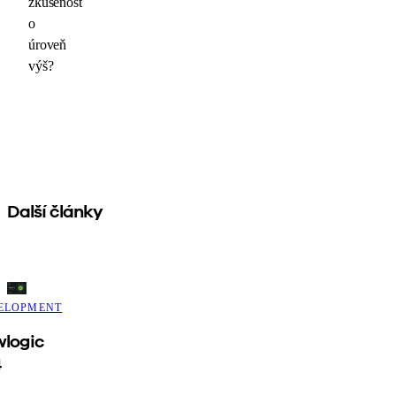
zkušenost
o
úroveň
výš?
Další články
ELOPMENT
logic
4