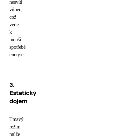
nesvítí
vůbec,
což
vede
k
menší
spotřebě
energie.
3.
Estetický
dojem
Tmavý
režim
může