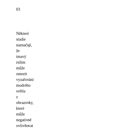
03
Redukce
modrého
světla
Některé
studie
naznačují,
že
tmavý
režim
může
omezit
vyzařování
modrého
světla
z
obrazovky,
které
může
negativně
ovlivňovat