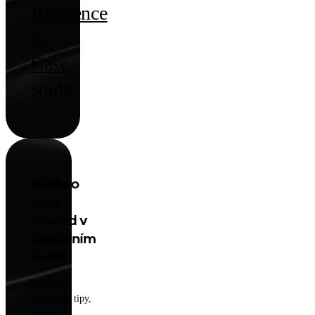
Reference
&
Case
study
Buďte o
krok
napřed v
digitálním
světě
Získejte
pravidelné tipy,
trendy a