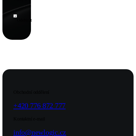
inspiraci pro
vaše projekty
přímo do e-
Odebírat
mailu. Nechte si
ujít žádné
novinky z
oblasti
webdesignu,
marketingu a
technologií!
Obchodní oddělení
+420 776 872 777
Kontaktní e-mail
info@newlogic.cz