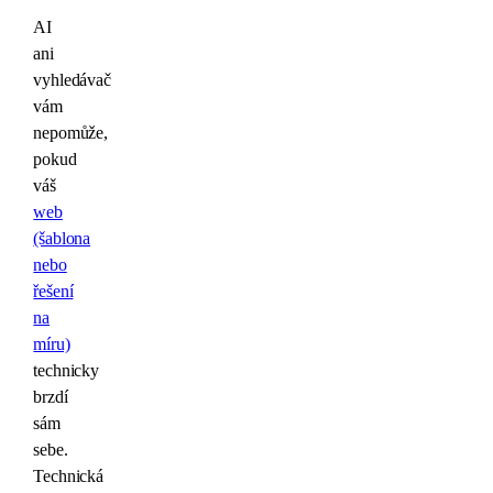
AI
ani
vyhledávač
vám
nepomůže,
pokud
váš
web
(šablona
nebo
řešení
na
míru)
technicky
brzdí
sám
sebe.
Technická