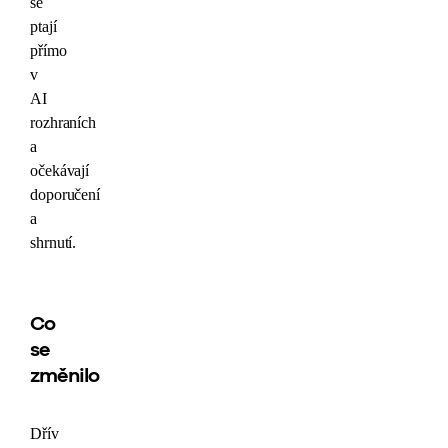
se
ptají
přímo
v
AI
rozhraních
a
očekávají
doporučení
a
shrnutí.
Co
se
změnilo
Dřív