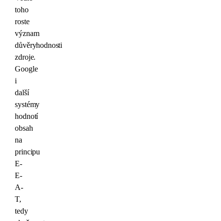
toho
roste
význam
důvěryhodnosti
zdroje.
Google
i
další
systémy
hodnotí
obsah
na
principu
E-
E-
A-
T,
tedy