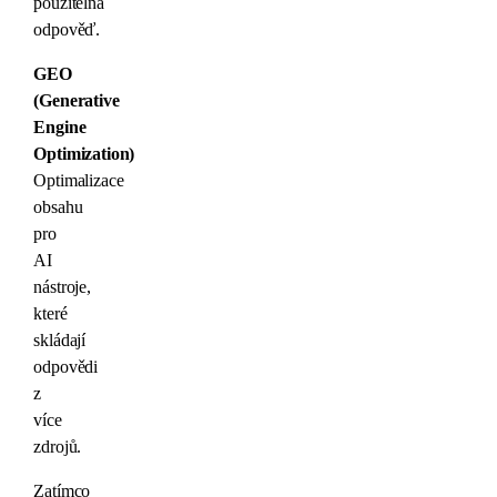
použitelná
odpověď.
GEO
(Generative
Engine
Optimization)
Optimalizace
obsahu
pro
AI
nástroje,
které
skládají
odpovědi
z
více
zdrojů.
Zatímco