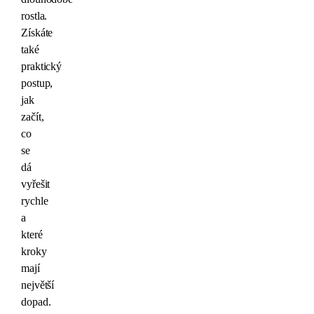
rostla.
Získáte
také
praktický
postup,
jak
začít,
co
se
dá
vyřešit
rychle
a
které
kroky
mají
největší
dopad.