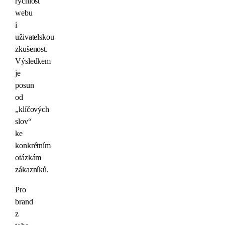
rychlost
webu
i
uživatelskou
zkušenost.
Výsledkem
je
posun
od
„klíčových
slov“
ke
konkrétním
otázkám
zákazníků.
Pro
brand
z