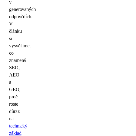
v
generovaných
odpovědích.
V
článku
si
vysvětlíme,
co
znamená
SEO,
AEO
a
GEO,
proč
roste
důraz
na
technický
základ