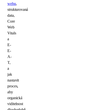
webu
,
strukturovaná
data,
Core
Web
Vitals
a
E-
E-
A-
T,
a
jak
nastavit
proces,
aby
organická
viditelnost
dlouhodobě