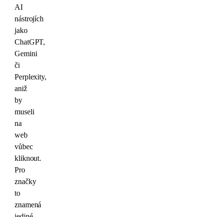
AI
nástrojích
jako
ChatGPT,
Gemini
či
Perplexity,
aniž
by
museli
na
web
vůbec
kliknout.
Pro
značky
to
znamená
jediné.