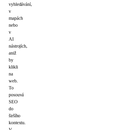
vyhledávání,
v
mapách
nebo
v
AI
nástrojích,
aniž
by
klikli
na
web.
To
posouvá
SEO
do
širšího
kontextu.
V