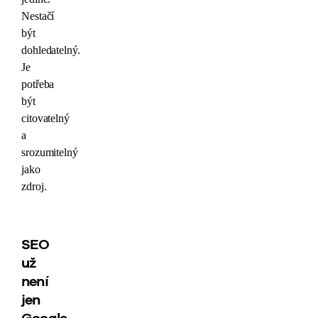
Nestačí
být
dohledatelný.
Je
potřeba
být
citovatelný
a
srozumitelný
jako
zdroj.
SEO
už
není
jen