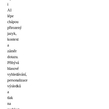
i
AI
lépe
chápou
přirozený
jazyk,
kontext
a
záměr
dotazu.
Přibývá
hlasové
vyhledávání,
personalizace
výsledků
a
tlak
na