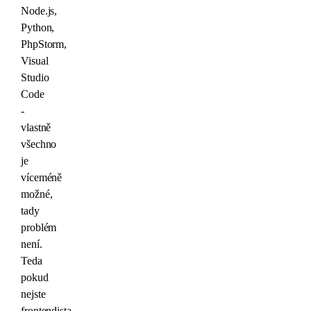
Node.js,
Python,
PhpStorm,
Visual
Studio
Code
-
vlastně
všechno
je
víceméně
možné,
tady
problém
není.
Teda
pokud
nejste
frontendista