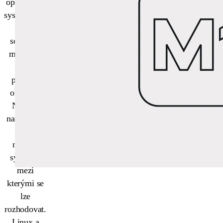
operačního
systému pro
vývoj
softwaru
může být
často
pěkným
oříškem.
Na trhu
nalezneme
hned
několik
systémů,
mezi
kterými se
lze
rozhodovat.
Linux a