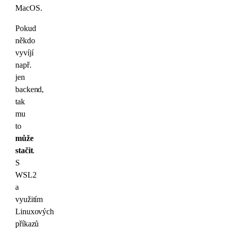
MacOS.
Pokud
někdo
vyvíjí
např.
jen
backend,
tak
mu
to
může
stačit
.
S
WSL2
a
využitím
Linuxových
příkazů