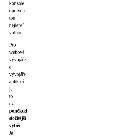
konzole
opravdu
tou
nejlepší
volbou.
Pro
webové
vývojáře
a
vývojáře
aplikací
je
to
už
poněkud
složitější
výběr
.
J
á