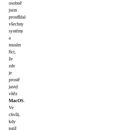
osobně
jsem
prostřídal
všechny
systémy
a
musím
říct,
že
zde
je
prostě
jasný
vítěz
MacOS
.
Ve
chvíli,
kdy
totiž