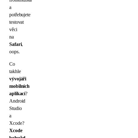
a
potřebujete
testovat
věci
na
Safari
,
oops.
Co
takhle
vývojáři
mobilních
aplikací
?
Android
Studio
a
Xcode?
Xcode
bohužel