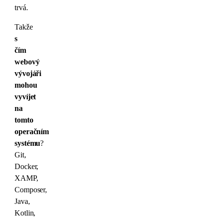
trvá.
Takže
s
čím
webový
vývojáři
mohou
vyvíjet
na
tomto
operačním
systému
?
Git,
Docker,
XAMP,
Composer,
Java,
Kotlin,