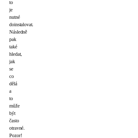
to
je
nutné
doinstalovat.
Následně
pak
také
hledat,
jak
se
co
dělá
a
to
může
být
často
otravné.
Pozor!