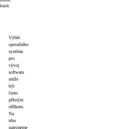
ubomír
Blažek
Výběr
operačního
systému
pro
vývoj
softwaru
může
být
často
pěkným
oříškem.
Na
trhu
nalezneme