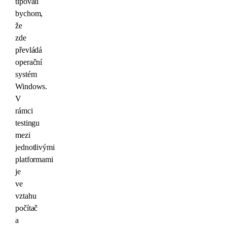
tipovali
bychom,
že
zde
převládá
operační
systém
Windows.
V
rámci
testingu
mezi
jednotlivými
platformami
je
ve
vztahu
počítač
a