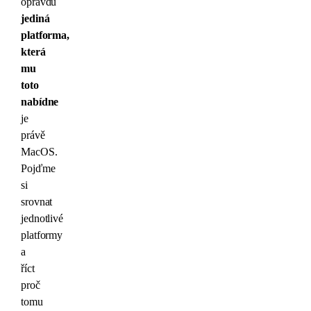
opravdu
jediná
platforma,
která
mu
toto
nabídne
je
právě
MacOS.
Pojďme
si
srovnat
jednotlivé
platformy
a
říct
proč
tomu