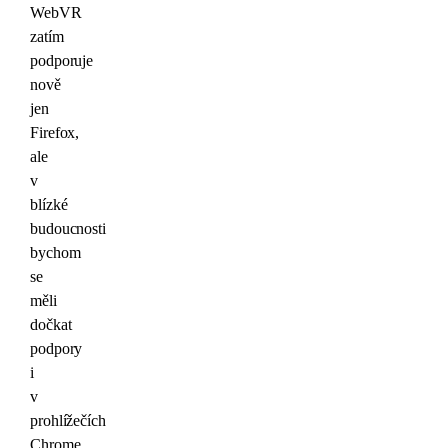
WebVR
zatím
podporuje
nově
jen
Firefox,
ale
v
blízké
budoucnosti
bychom
se
měli
dočkat
podpory
i
v
prohlížečích
Chrome,