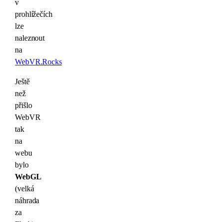
v
prohlížečích
lze
naleznout
na
WebVR.Rocks
Ještě
než
přišlo
WebVR
tak
na
webu
bylo
WebGL
(velká
náhrada
za