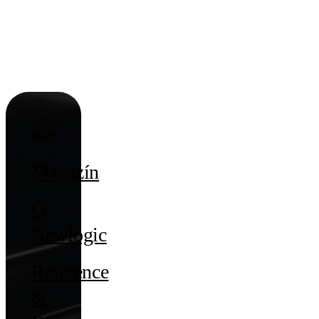
What’s
next?
Magazín
O
Newlogic
Reference
&