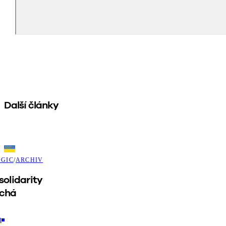
Další články
GIC
/
ARCHIV
solidarity
ichá
t