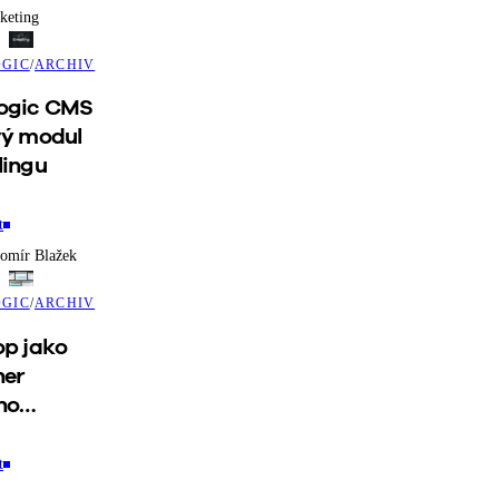
keting
GIC
/
ARCHIV
ogic CMS
vý modul
lingu
t
omír Blažek
GIC
/
ARCHIV
op jako
ner
ho
ikání
t