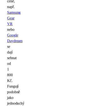
ceně,
např.
Samsung
Gear
VR
nebo
Google
Daydream
se
dají
sehnat
od
1
800
Kč.
Fungují
podobně
jako
jednoduchý