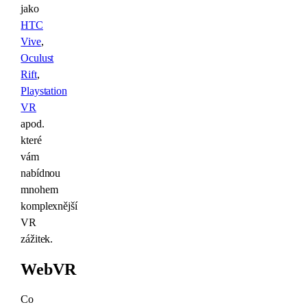
jako
HTC
Vive
,
Oculust
Rift
,
Playstation
VR
apod.
které
vám
nabídnou
mnohem
komplexnější
VR
zážitek.
WebVR
Co