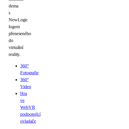
dema
s
NewLogic
logem
přeneseného
do
virtuální
reality.
360°
Fotografie
360°
Video
Hra
ve
WebVR
podporující
ovladače