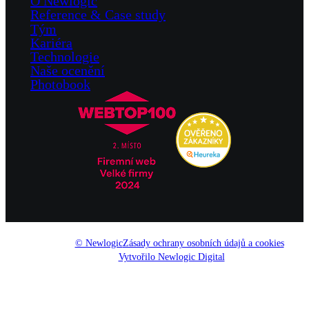
O Newlogic
Reference & Case study
Tým
Kariéra
Technologie
Naše ocenění
Photobook
© Newlogic
Zásady ochrany osobních údajů a cookies
Vytvořilo Newlogic Digital