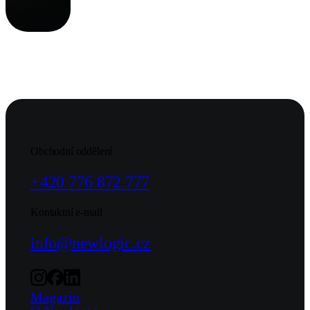
ujít žádné
novinky z
oblasti
webdesignu,
marketingu a
technologií!
Obchodní oddělení
+420 776 872 777
Kontaktní e-mail
info@newlogic.cz
Magazín