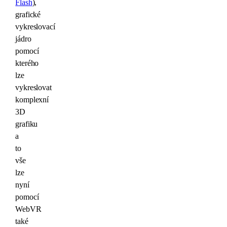
Flash
),
grafické
vykreslovací
jádro
pomocí
kterého
lze
vykreslovat
komplexní
3D
grafiku
a
to
vše
lze
nyní
pomocí
WebVR
také