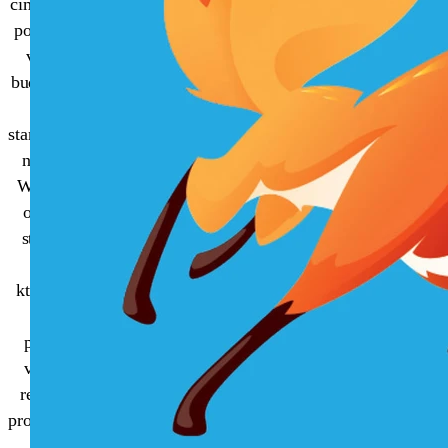
čím dál více
populární a
v blízké
budoucnosti
bude
standardem i
na webu.
WebVR je
otevřený
standard,
díky
kterému je
možné
používat
virtuální
realitu i v
prohlížečích.