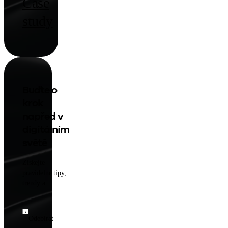
Case
study
Buďte o
krok
napřed v
digitálním
světě
Získejte
pravidelné tipy,
trendy a
inspiraci pro
vaše projekty
přímo do e-
Odebírat
mailu. Nechte si