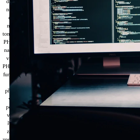
dat, v co
nejkratší
době a
máme k
tomu použít
PHP. Hned
na začátku
víme, že
PHP skripty
fungují tak,
že
překladač
vezme
postupně
všechny
řádky a
začne je
zpracovávat