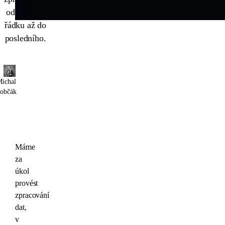
od prvního
řádku až do
posledního.
ichal
občák
Máme
za
úkol
provést
zpracování
dat,
v