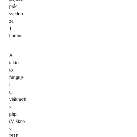
práci
svedou
za
1
hodinu.
A
takto
to
funguje
i
u
vláknech
v
php.
(Vlákno
v
PHP