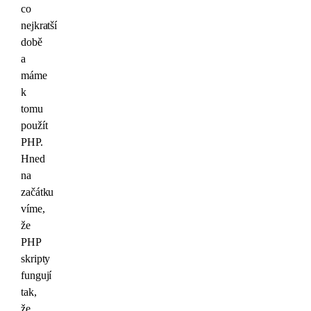
co
nejkratší
době
a
máme
k
tomu
použít
PHP.
Hned
na
začátku
víme,
že
PHP
skripty
fungují
tak,
že