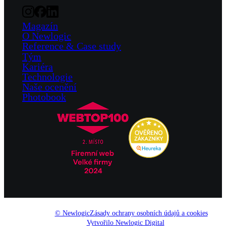
Magazín
O Newlogic
Reference & Case study
Tým
Kariéra
Technologie
Naše ocenění
Photobook
© Newlogic
Zásady ochrany osobních údajů a cookies
Vytvořilo Newlogic Digital