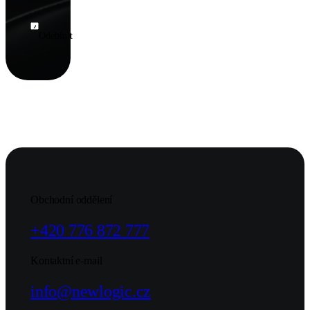
inspiraci pro
vaše projekty
přímo do e-
Odebírat
mailu. Nechte si
ujít žádné
novinky z
oblasti
webdesignu,
marketingu a
technologií!
Obchodní oddělení
+420 776 872 777
Kontaktní e-mail
info@newlogic.cz