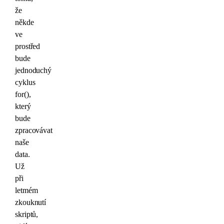
že
někde
ve
prostřed
bude
jednoduchý
cyklus
for(),
který
bude
zpracovávat
naše
data.
Už
při
letmém
zkouknutí
skriptů,