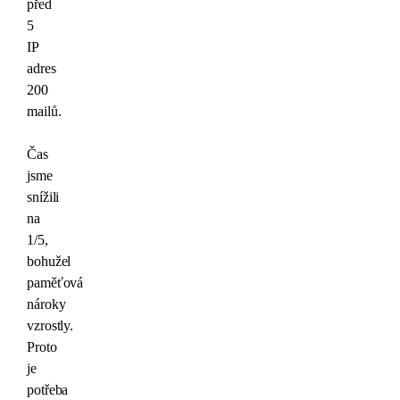
před
5
IP
adres
200
mailů.
Čas
jsme
snížili
na
1/5,
bohužel
paměťová
nároky
vzrostly.
Proto
je
potřeba