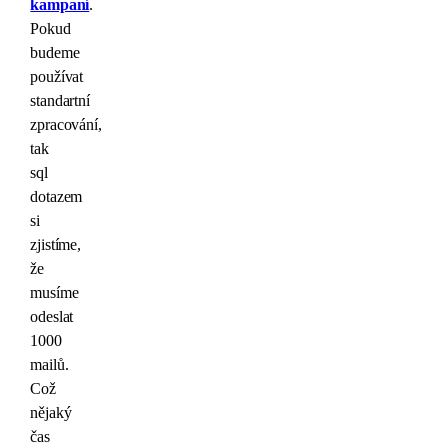
kampaní
.
Pokud
budeme
používat
standartní
zpracování,
tak
sql
dotazem
si
zjistíme,
že
musíme
odeslat
1000
mailů.
Což
nějaký
čas