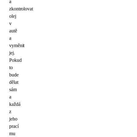
a
zkontrolovat
olej
v
autě
a
vyměnit
jej.
Pokud
to
bude
dělat
sám
a
každá
z
jeho
prací
mu