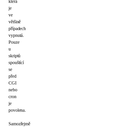
která
je
ve
většině
případech
vypnutá.
Pouze
u
skriptů
spouštící
se
před
CGI
nebo
cron
je
povolena.
Samozřejmě