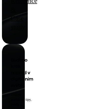
Reference
&
Case
study
Buďte o
krok
napřed v
digitálním
světě
Získejte
pravidelné tipy,
trendy a