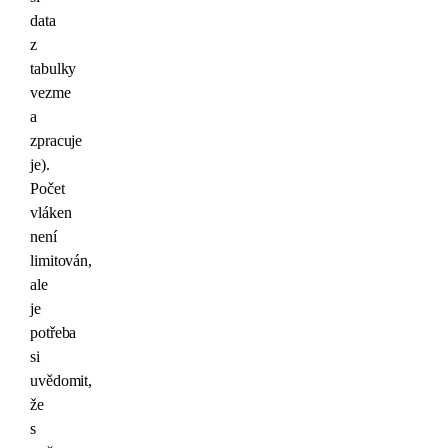
data
z
tabulky
vezme
a
zpracuje
je).
Počet
vláken
není
limitován,
ale
je
potřeba
si
uvědomit,
že
s