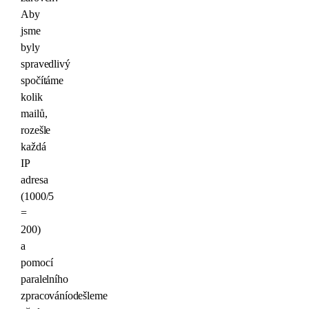
Aby
jsme
byly
spravedlivý
spočítáme
kolik
mailů,
rozešle
každá
IP
adresa
(1000/5
=
200)
a
pomocí
paralelního
zpracováníodešleme