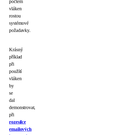
počtem
vláken
rostou
systémové
požadavky.
Krásný
příklad
při
použítí
vláken
by
se
dal
demonstrovat,
při
rozesílce
emailových