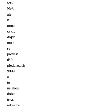
for).
Než,
ale
k
tomuto
cyklu
dojde
musí
se
provést
těch
předchozích
9999
a
to
nějakou
dobu
trvá,
řekněmě