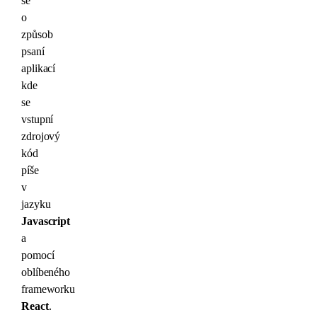
se
o
způsob
psaní
aplikací
kde
se
vstupní
zdrojový
kód
píše
v
jazyku
Javascript
a
pomocí
oblíbeného
frameworku
React
.