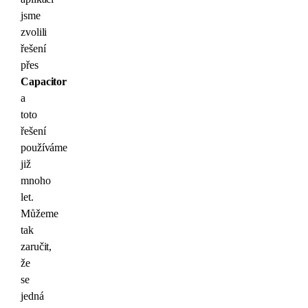
jsme
zvolili
řešení
přes
Capacitor
a
toto
řešení
používáme
již
mnoho
let.
Můžeme
tak
zaručit,
že
se
jedná