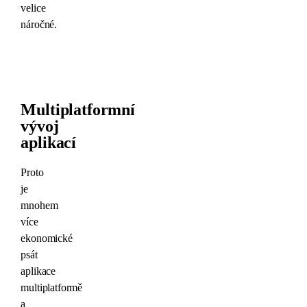
velice
náročné.
Multiplatformní
vývoj
aplikací
Proto
je
mnohem
více
ekonomické
psát
aplikace
multiplatformě
a